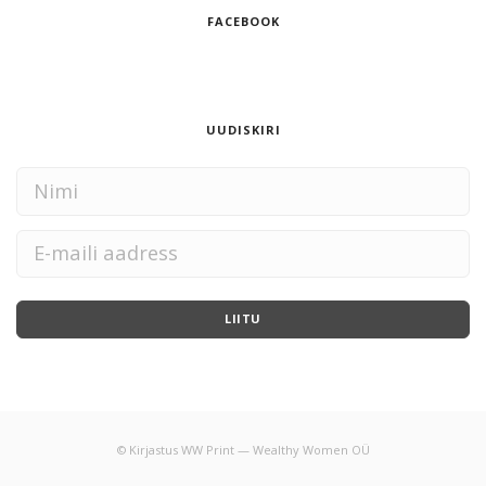
FACEBOOK
UUDISKIRI
LIITU
© Kirjastus WW Print — Wealthy Women OÜ