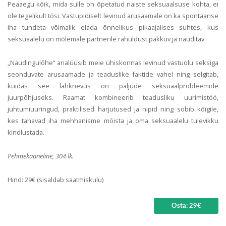
Peaaegu kõik, mida sulle on õpetatud naiste seksuaalsuse kohta, ei
ole tegelikult tõsi. Vastupidiselt levinud arusaamale on ka spontaanse
iha tundeta võimalik elada õnnelikus pikaajalises suhtes, kus
seksuaalelu on mõlemale partnerile rahuldust pakkuv ja nauditav.
„Naudingulõhe“ analüüsib meie ühiskonnas levinud vastuolu seksiga
seonduvate arusaamade ja teaduslike faktide vahel ning selgitab,
kuidas see lahknevus on paljude seksuaalprobleemide
juurpõhjuseks. Raamat kombineerib teadusliku uurimistöö,
juhtumiuuringud, praktilised harjutused ja nipid ning sobib kõigile,
kes tahavad iha mehhanisme mõista ja oma seksuaalelu tulevikku
kindlustada.
Pehmekaaneline, 304 lk.
Hind: 29€ (sisaldab saatmiskulu)
Osta: 29€