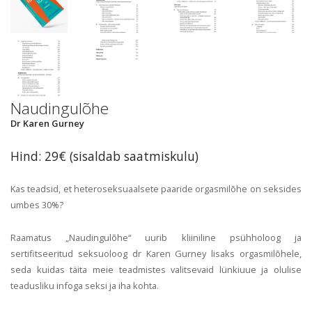
Naudingulõhe
Dr Karen Gurney
Hind: 29€ (sisaldab saatmiskulu)
Kas teadsid, et heteroseksuaalsete paaride orgasmilõhe on seksides
umbes 30%?
Raamatus „Naudingulõhe“ uurib kliiniline psühholoog ja
sertifitseeritud seksuoloog dr Karen Gurney lisaks orgasmilõhele,
seda kuidas täita meie teadmistes valitsevaid lünkiuue ja olulise
teadusliku infoga seksi ja iha kohta.