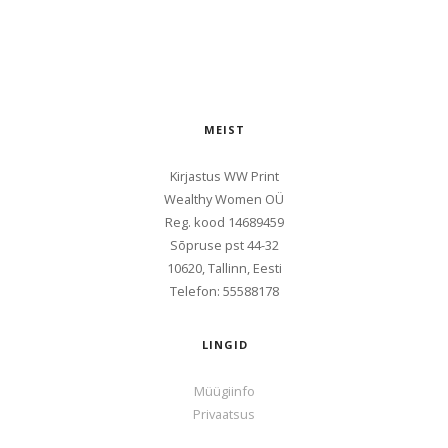
MEIST
Kirjastus WW Print
Wealthy Women OÜ
Reg. kood
14689459
Sōpruse pst 44-32
10620, Tallinn, Eesti
Telefon: 55588178
LINGID
Müügiinfo
Privaatsus