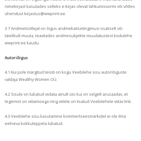
nimekirjast kasutades selleks e-kirjas olevat lahkumisvormi või võttes
ühendust kirjastus@wwprint.ee.
3.7
Andmetöötlejal on õigus andmekaitsetingimusi osaliselt või
täielikult muuta, teavitades andmesubjekte muudatustest kodulehe
wwprint.ee kaudu.
Autoriõigus
4.1 Kui pole märgitud teisiti on kogu Veebilehe sisu autoriõiguste
valdaja Wealthy Women OÜ.
4.2 Sisule on lubatud viidata ainult siis kui on selgelt arusaadav, et
tegemist on viitamisega ning viitele on lisatud Veebilehele viitav link.
4.3 Veebilehe sisu kasutamine kommertseesmärkidel ei ole ilma
eelneva kokkuleppeta lubatud.