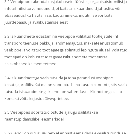
3.2 Veebipood rakendab asjakohaseid füüsilisi, organisatsioonilisi ja
infotehnilisi turvameetmeid, et kaitsta isikuandmeid juhusliku või
ebaseadusliku hävitamise, kaotsimineku, muutmise või loata
juurdepääsu ja avalikustamise eest.
3.3 Isikuandmete edastamine veebipoe volitatud töötlejatele (nt
transporditeenuse pakkuja, andmemajutus, makseteenus) toimub
veebipoe ja volitatud töötlejatega sõlmitud lepingute alusel. Volitatud
töötlejaid on kohustatud tagama isikuandmete töötlemisel
asjakohased kaitsemeetmed.
3.4 Isikuandmetega saab tutvuda ja teha parandusi veebipoe
kasutajaprofiilis. Kui ost on sooritatud ilma kasutajakontota, siis saab
tutvuda isikuandmetega klienditoe vahendusel. Klienditoega saab
kontakti võtta kirjastus@wwprint.ee.
3.5 Veebipoes sooritatud ostude ajalugu säilitatakse
raamatupidamislikel eesmärkidel.
3.6 Kliendil on õigus igal hetkel ennast eemaldada e-maili turunduse