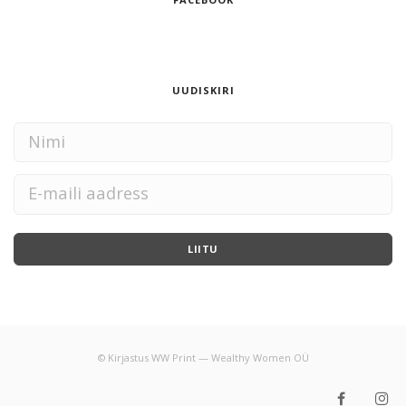
UUDISKIRI
LIITU
© Kirjastus WW Print — Wealthy Women OÜ