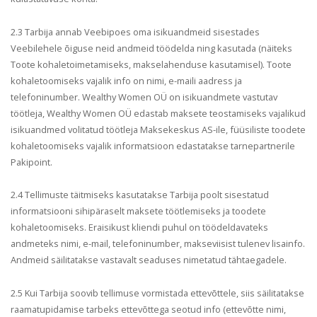
2.3 Tarbija annab Veebipoes oma isikuandmeid sisestades
Veebilehele õiguse neid andmeid töödelda ning kasutada (näiteks
Toote kohaletoimetamiseks, makselahenduse kasutamisel). Toote
kohaletoomiseks vajalik info on nimi, e-maili aadress ja
telefoninumber.
Wealthy Women OÜ on isikuandmete vastutav
töötleja, Wealthy Women OÜ edastab maksete teostamiseks vajalikud
isikuandmed volitatud töötleja Maksekeskus AS-ile, f
üüsiliste toodete
kohaletoomiseks vajalik informatsioon edastatakse tarnepartnerile
Pakipoint.
2.4 Tellimuste täitmiseks kasutatakse Tarbija poolt sisestatud
informatsiooni sihipäraselt maksete töötlemiseks ja toodete
kohaletoomiseks. Eraisikust kliendi puhul on töödeldavateks
andmeteks nimi, e-mail, telefoninumber, makseviisist tulenev lisainfo.
Andmeid
säilitatakse vastavalt seaduses nimetatud tähtaegadele.
2.5 Kui Tarbija soovib tellimuse vormistada ettevõttele, siis säilitatakse
raamatupidamise tarbeks ettevõttega seotud info (ettevõtte nimi,