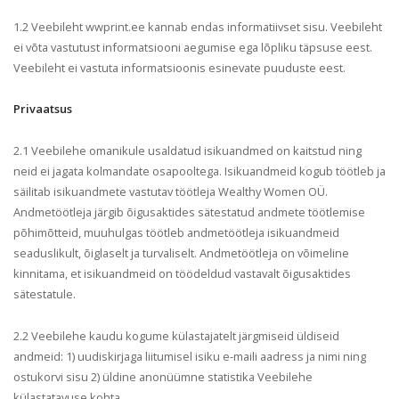
1.2 Veebileht wwprint.ee kannab endas informatiivset sisu. Veebileht
ei võta vastutust informatsiooni aegumise ega lõpliku täpsuse eest.
Veebileht ei vastuta informatsioonis esinevate puuduste eest.
Privaatsus
2.1 Veebilehe omanikule usaldatud isikuandmed on kaitstud ning
neid ei jagata kolmandate osapooltega.
Isikuandmeid kogub töötleb ja
säilitab isikuandmete vastutav töötleja Wealthy Women OÜ.
Andmetöötleja järgib õigusaktides sätestatud andmete töötlemise
põhimõtteid, muuhulgas töötleb andmetöötleja isikuandmeid
seaduslikult, õiglaselt ja turvaliselt. Andmetöötleja on võimeline
kinnitama, et isikuandmeid on töödeldud vastavalt õigusaktides
sätestatule.
2.2 Veebilehe kaudu kogume külastajatelt järgmiseid üldiseid
andmeid: 1) uudiskirjaga liitumisel isiku e-maili aadress ja nimi ning
ostukorvi sisu 2) üldine anonüümne statistika Veebilehe
külastatavuse kohta.