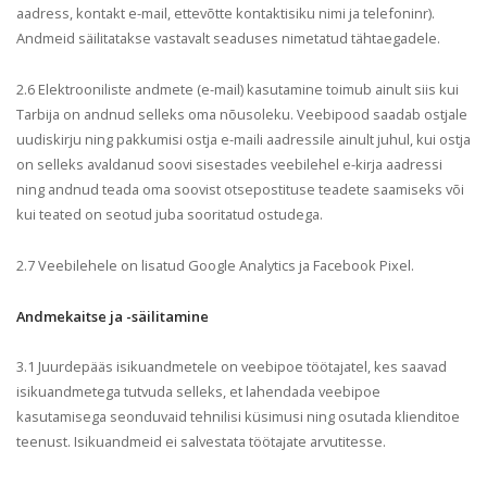
aadress, kontakt e-mail, ettevõtte kontaktisiku nimi ja telefoninr).
Andmeid
säilitatakse vastavalt seaduses nimetatud tähtaegadele.
2.6 Elektrooniliste andmete (e-mail) kasutamine toimub ainult siis kui
Tarbija on andnud selleks oma nõusoleku.
Veebipood saadab ostjale
uudiskirju ning pakkumisi ostja e-maili aadressile ainult juhul, kui ostja
on selleks avaldanud soovi sisestades veebilehel e-kirja aadressi
ning andnud teada oma soovist otsepostituse teadete saamiseks või
kui teated on seotud juba sooritatud ostudega.
2.7 Veebilehele on lisatud Google Analytics ja Facebook Pixel.
Andmekaitse ja -säilitamine
3.1 Juurdepääs isikuandmetele on veebipoe töötajatel, kes saavad
isikuandmetega tutvuda selleks, et lahendada veebipoe
kasutamisega seonduvaid tehnilisi küsimusi ning osutada klienditoe
teenust. Isikuandmeid ei salvestata töötajate arvutitesse.