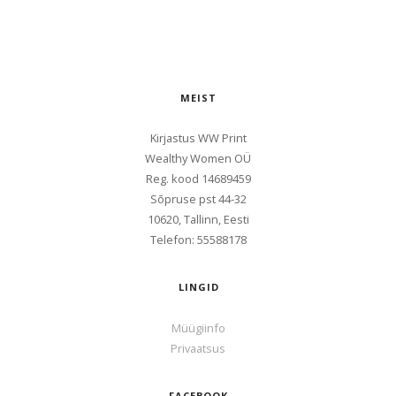
MEIST
Kirjastus WW Print
Wealthy Women OÜ
Reg. kood
14689459
Sōpruse pst 44-32
10620, Tallinn, Eesti
Telefon: 55588178
LINGID
Müügiinfo
Privaatsus
FACEBOOK