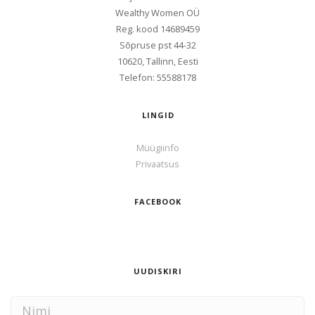
Wealthy Women OÜ
Reg. kood
14689459
Sōpruse pst 44-32
10620, Tallinn, Eesti
Telefon: 55588178
LINGID
Müügiinfo
Privaatsus
FACEBOOK
UUDISKIRI