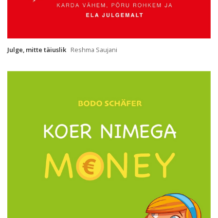
Julge, mitte täiuslik
Reshma Saujani