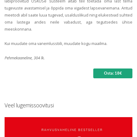
läbiproovitud OSKUSe süsteem aitab teil toetada oma last tema
tugevuste avastamisel ja õppida oma vigadest lapsevanemana. Antud
meetodi abil saate luua tugevad, usalduslikud ning elukestvad suhted
oma lastega andes neile vabadust, aga tegutsedes ühise
meeskonnana.
Kui muudate oma vanemlusstiili, muudate kogu maailma.
Pehmekaaneline, 304 lk.
Osta: 18€
Veel lugemissoovitusi