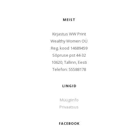
MEIST
Kirjastus WW Print
Wealthy Women OÜ
Reg. kood
14689459
Sōpruse pst 44-32
10620, Tallinn, Eesti
Telefon: 55588178
LINGID
Müügiinfo
Privaatsus
FACEBOOK