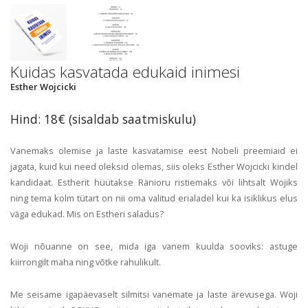
Kuidas kasvatada edukaid inimesi
Esther Wojcicki
Hind: 18€ (sisaldab saatmiskulu)
Vanemaks olemise ja laste kasvatamise eest Nobeli preemiaid ei
jagata, kuid kui need oleksid olemas, siis oleks Esther Wojcicki kindel
kandidaat. Estherit hüütakse Ränioru ristiemaks või lihtsalt Wojiks
ning tema kolm tütart on nii oma valitud erialadel kui ka isiklikus elus
väga edukad. Mis on Estheri saladus?
Woji nõuanne on see, mida iga vanem kuulda sooviks: astuge
kiirrongilt maha ning võtke rahulikult.
Me seisame igapäevaselt silmitsi vanemate ja laste ärevusega. Woji