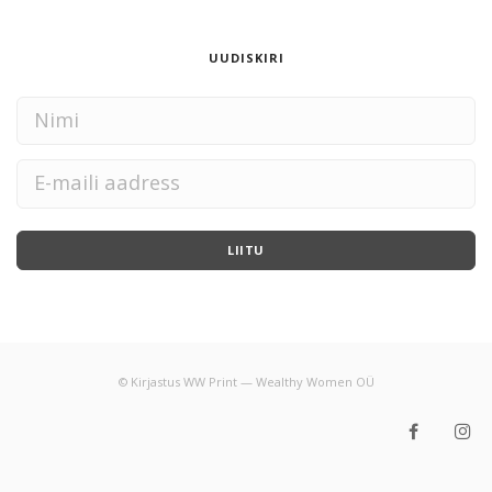
UUDISKIRI
LIITU
© Kirjastus WW Print — Wealthy Women OÜ