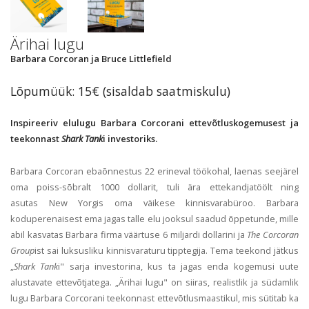
Ärihai lugu
Barbara Corcoran ja Bruce Littlefield
Lõpumüük: 15€ (sisaldab saatmiskulu)
Inspireeriv elulugu Barbara Corcorani ettevõtluskogemusest ja
teekonnast
Shark Tank
i investoriks.
Barbara Corcoran ebaõnnestus 22 erineval töökohal, laenas seejärel
oma poiss-sõbralt 1000 dollarit, tuli ära ettekandjatöölt ning
asutas New Yorgis oma väikese kinnisvarabüroo. Barbara
koduperenaisest ema jagas talle elu jooksul saadud õppetunde, mille
abil kasvatas Barbara firma väärtuse 6 miljardi dollarini ja
The Corcoran
Group
ist sai luksusliku kinnisvaraturu tipptegija. Tema teekond jätkus
„
Shark Tank
i" sarja investorina, kus ta jagas enda kogemusi uute
alustavate ettevõtjatega. „Ärihai lugu" on siiras, realistlik ja südamlik
lugu Barbara Corcorani teekonnast ettevõtlusmaastikul, mis sütitab ka