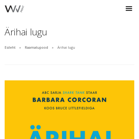
Ärihai lugu
Esileht
Raamatupood
Ärihai lugu