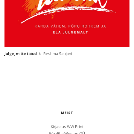
Julge, mitte täiuslik
Reshma Saujani
MEIST
Kirjastus WW Print
Wealthy Women OÜ